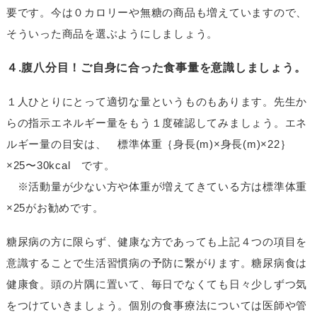
要です。今は０カロリーや無糖の商品も増えていますので、
そういった商品を選ぶようにしましょう。
４.腹八分目！ご自身に合った食事量を意識しましょう。
１人ひとりにとって適切な量というものもあります。先生か
らの指示エネルギー量をもう１度確認してみましょう。エネ
ルギー量の目安は、 標準体重｛身長(m)×身長(m)×22｝
×25〜30kcal です。
※活動量が少ない方や体重が増えてきている方は標準体重
×25がお勧めです。
糖尿病の方に限らず、健康な方であっても上記４つの項目を
意識することで生活習慣病の予防に繋がります。糖尿病食は
健康食。頭の片隅に置いて、毎日でなくても日々少しずつ気
をつけていきましょう。個別の食事療法については医師や管