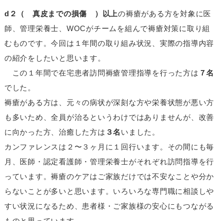
d２（ 真皮までの損傷 ）以上
の褥瘡がある方を対象に医
師、管理栄養士、WOCがチームを組んで褥瘡対策に取り組
むものです。今回は１年間の取り組み状況、実際の指導内容
の紹介をしたいと思います。
この１年間で在宅患者訪問褥瘡管理指導を行った方は
７名
でした。
褥瘡がある方は、元々の病状が深刻な方や栄養状態が悪い方
も多いため、全員が治るというわけではありませんが、改善
に向かった方、治癒した方は
３名
いました。
カンファレンスは２〜３ヶ月に１回行います。その間にも毎
月、医師・認定看護師・管理栄養士がそれぞれ訪問指導を行
っています。褥瘡のケアはご家族だけでは不安なことや分か
らないことが多いと思います。いろいろな専門職に相談しや
すい状況になるため、患者様・ご家族様の安心にもつながる
ものと思っています。