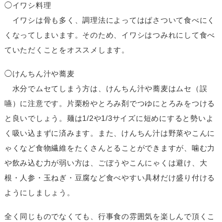
◯イワシ料理
イワシは骨も多く、調理法によってはぱさついて食べにく
くなってしまいます。そのため、イワシはつみれにして食べ
ていただくことをオススメします。
◯けんちん汁や蕎麦
水分でムセてしまう方は、けんちん汁や蕎麦はムセ（誤
嚥）に注意です。片栗粉やとろみ剤でつゆにとろみをつける
と良いでしょう。麺は1/2や1/3サイズに短めにすると勢いよ
く吸い込まずに済みます。また、けんちん汁は野菜やこんに
ゃくなど食物繊維をたくさんとることができますが、噛む力
や飲み込む力が弱い方は、ごぼうやこんにゃくは避け、大
根・人参・玉ねぎ・豆腐など食べやすい具材だけ盛り付ける
ようにしましょう。
全く同じものでなくても、行事食の雰囲気を楽しんで頂くこ