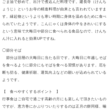
ごま油で炒めて、出汁で煮込んだ料理です。建長寺（けんち
ょうじ）というお寺の精進料理が由来とも言われていますま
す。縁起物というよりも寒い時期に身体を温めるために食べ
られていたようです。こんにゃくは身体の中をきれいにする
という意味で大晦日や節分に食べられる食品なので、けんち
ん汁に入れると効果UPですね。
◯節分そば
節分は旧暦の大晦日に当たる日です。大晦日に年越しそば
を食べるように節分にもそばを食べる習慣があります。厄を
断ち切る、健康祈願、運気向上などの願いが込められている
ようです。
【 食べやすくするポイント 】
行事食はご自宅で過ごす高齢の方にも楽しんで頂きたいもの
ですが、恵方巻にかぶりついたりするのは正月の餅同樣、噛