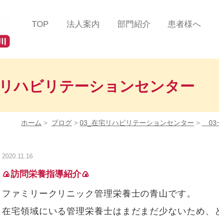
TOP
法人案内
部門紹介
患者様へ
法人理念
総合診療部門
患者様の声
ツインハート在宅クリニ
在宅緩和ケアセンター
医療費について
ック
蒲田
宅リハビリテーションセンター
在宅リハビリテーション
掲示事項／各種加算
ツインハート在宅クリニ
センター
るご案内
ック
品川
ホーム
>
ブログ
>
03_在宅リハビリテーションセンター
>
03
在宅認知症センター
よくある質問/お問
ツインハート在宅クリニ
ック
自由が丘
在宅救急センター
2020.11.16
ツインハート在宅クリニ
訪問看護部門
🍙訪問栄養指導紹介🍙
ック
二子玉川
訪問リハビリテーション
ファミリークリニック管理栄養士の青山です。
スタッフ紹介
部門
在宅領域にいる管理栄養士はまだまだ少ないため、