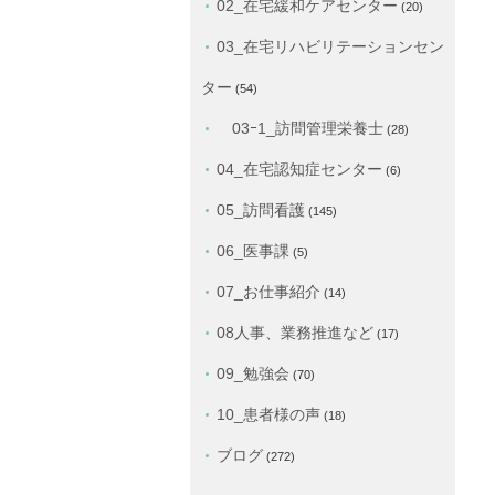
02_在宅緩和ケアセンター
(20)
03_在宅リハビリテーションセン
ター
(54)
03ｰ1_訪問管理栄養士
(28)
04_在宅認知症センター
(6)
05_訪問看護
(145)
06_医事課
(5)
07_お仕事紹介
(14)
08人事、業務推進など
(17)
09_勉強会
(70)
10_患者様の声
(18)
ブログ
(272)