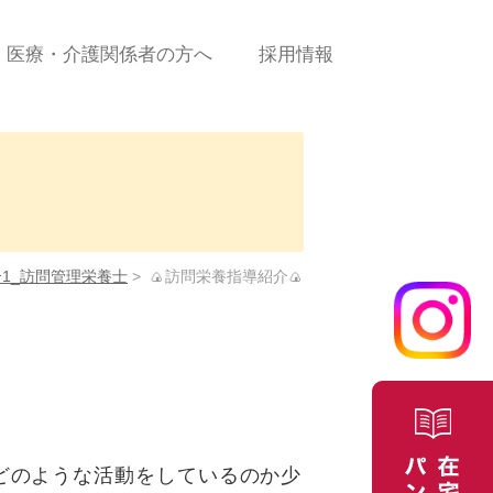
医療・介護関係者の方へ
採用情報
診療の流れ
新規患者ご依頼（申込）
書＜PDF＞
に係
新規患者ご依頼（申込）
＜WEBフォーム＞
ｰ1_訪問管理栄養士
>
🍙訪問栄養指導紹介🍙
合せ
医療費について
よくある質問/お問合せ
どのような活動をしているのか少