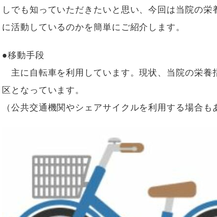
ブログ
訪問栄養部門
しでも知っていただきたいと思い、今回は当院の栄
Instagram
に活動しているのかを簡単にご紹介します。
患者様相談室
実績紹介／連携医療機関
臨床研究倫理審査委員会
●移動手段
意思決定支援に関する指
主に自転車を利用しています。現状、当院の栄養
針
区となっています。
情報セキュリティ基本方
（公共交通機関やシェアサイクルを利用する場合も
針
プライバシーポリシー