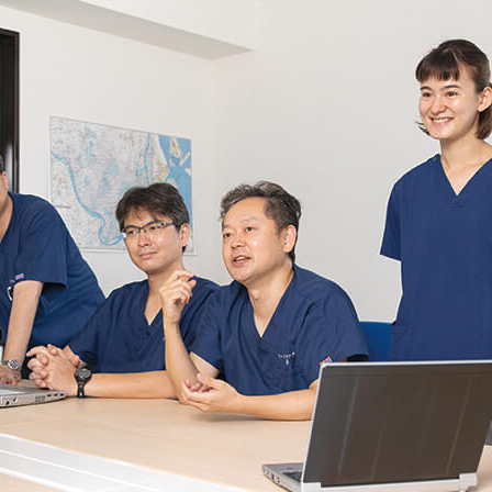
ブログ
訪問栄養部門
Instagram
患者様相談室
実績紹介／連携医療機関
臨床研究倫理審査委員会
意思決定支援に関する指
針
情報セキュリティ基本方
針
プライバシーポリシー