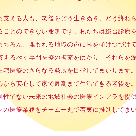
も支える人も、老後をどう生きぬき、どう終わ
ることのできない命題です。私たちは総合診療
もちろん、埋もれる地域の声に耳を傾けつづけ
答えるべく専門医療の拡充をはかり、それらを
在宅医療のさらなる発展を目指してまいります
心から安心して家で最期まで生活できる老後を
過性でない未来の地域社会の医療インフラを提
々の医療業務をチーム一丸で着実に推進してま