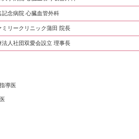
名記念病院 心臓血管外科
ァミリークリニック蒲田 院長
療法人社団双愛会設立 理事長
指導医
医