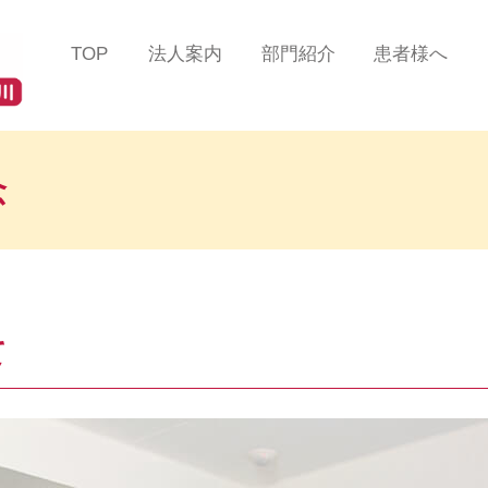
TOP
法人案内
部門紹介
患者様へ
法人理念
総合診療部門
患者様の声
ツインハート在宅クリニ
在宅緩和ケアセンター
医療費について
ック
蒲田
念
在宅リハビリテーション
掲示事項／各種加算
ツインハート在宅クリニ
センター
るご案内
ック
品川
在宅認知症センター
よくある質問/お問
ツインハート在宅クリニ
ック
自由が丘
在宅救急センター
て
ツインハート在宅クリニ
訪問看護部門
ック
二子玉川
訪問リハビリテーション
スタッフ紹介
部門