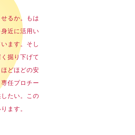
らせるか。もは
を身近に活用い
ています。そし
深く掘り下げて
。ほどほどの安
。専任プロチー
供したい。この
いります。