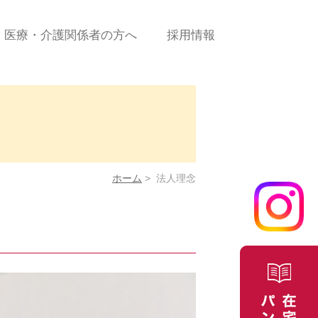
医療・介護関係者の方へ
採用情報
診療の流れ
新規患者ご依頼（申込）
書＜PDF＞
に係
新規患者ご依頼（申込）
＜WEBフォーム＞
ホーム
>
法人理念
合せ
医療費について
よくある質問/お問合せ