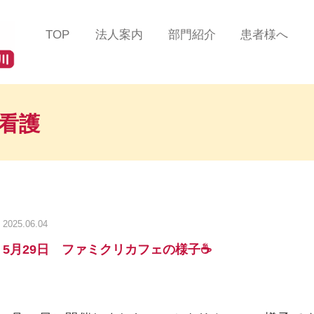
TOP
法人案内
部門紹介
患者様へ
法人理念
総合診療部門
患者様の声
ツインハート在宅クリニ
在宅緩和ケアセンター
医療費について
ック
蒲田
問看護
在宅リハビリテーション
掲示事項／各種加算
ツインハート在宅クリニ
センター
るご案内
ック
品川
在宅認知症センター
よくある質問/お問
ツインハート在宅クリニ
ック
自由が丘
在宅救急センター
2025.06.04
ツインハート在宅クリニ
訪問看護部門
5月29日 ファミクリカフェの様子☕
ック
二子玉川
訪問リハビリテーション
スタッフ紹介
部門