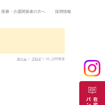
医療・介護関係者の方へ
採用情報
診療の流れ
新規患者ご依頼（申込）
書＜PDF＞
に係
新規患者ご依頼（申込）
＜WEBフォーム＞
ホーム
>
ブログ
>
05_訪問看護
合せ
医療費について
よくある質問/お問合せ