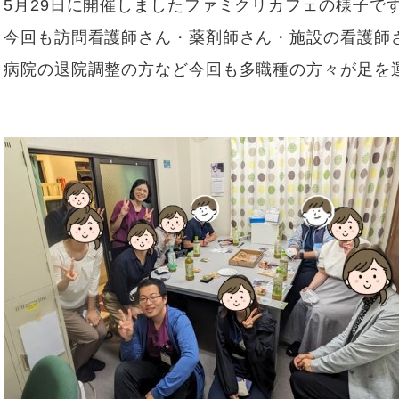
5月29日に開催しましたファミクリカフェの様子で
ブログ
訪問栄養部門
今回も訪問看護師さん・薬剤師さん・施設の看護師
Instagram
患者様相談室
病院の退院調整の方など今回も多職種の方々が足を
実績紹介／連携医療機関
臨床研究倫理審査委員会
意思決定支援に関する指
針
情報セキュリティ基本方
針
プライバシーポリシー