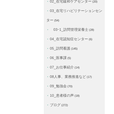
02_在宅緩和ケアセンター
(20)
03_在宅リハビリテーションセン
ター
(54)
03ｰ1_訪問管理栄養士
(28)
04_在宅認知症センター
(6)
05_訪問看護
(145)
06_医事課
(5)
07_お仕事紹介
(14)
08人事、業務推進など
(17)
09_勉強会
(70)
10_患者様の声
(18)
ブログ
(272)