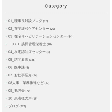
Category
01_理事長対談ブログ
(12)
02_在宅緩和ケアセンター
(20)
03_在宅リハビリテーションセンター
(54)
03ｰ1_訪問管理栄養士
(28)
04_在宅認知症センター
(6)
05_訪問看護
(145)
06_医事課
(5)
07_お仕事紹介
(14)
08人事、業務推進など
(17)
09_勉強会
(70)
10_患者様の声
(18)
ブログ
(272)