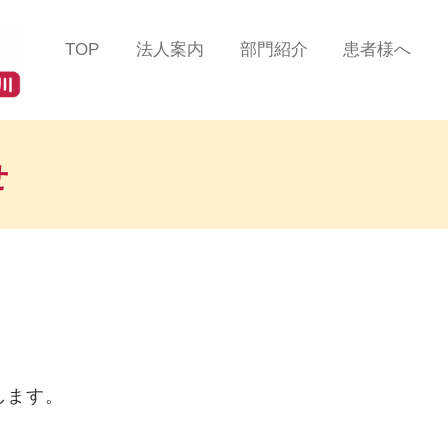
TOP
法人案内
部門紹介
患者様へ
法人理念
総合診療部門
患者様の声
ツインハート在宅クリニ
在宅緩和ケアセンター
医療費について
ック
蒲田
せ
在宅リハビリテーション
掲示事項／各種加算
ツインハート在宅クリニ
センター
るご案内
ック
品川
在宅認知症センター
よくある質問/お問
ツインハート在宅クリニ
ック
自由が丘
在宅救急センター
ツインハート在宅クリニ
訪問看護部門
ック
二子玉川
訪問リハビリテーション
します。
スタッフ紹介
部門