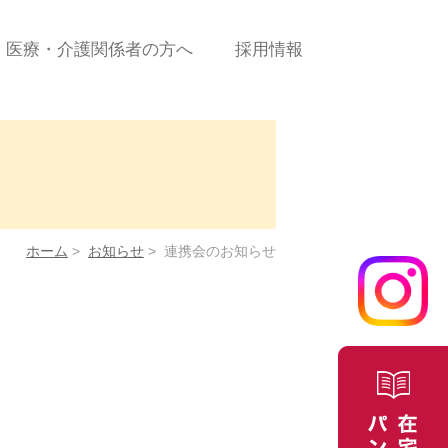
医療・介護関係者の方へ
採用情報
診療の流れ
新規患者ご依頼（申込）
書＜PDF＞
に係
新規患者ご依頼（申込）
＜WEBフォーム＞
ホーム
>
お知らせ
>
連携会のお知らせ
合せ
医療費について
よくある質問/お問合せ