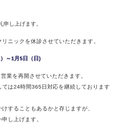
ブログ
訪問栄養部門
Instagram
患者様相談室
礼申し上げます。
実績紹介／連携医療機関
臨床研究倫理審査委員会
クリニックを休診させていただきます。
意思決定支援に関する指
針
）～1月5日（日)
情報セキュリティ基本方
針
療、営業を再開させていただきます。
プライバシーポリシー
ては24時間365日対応を継続し
ております
かけすることもあるかと存じますが、
い申し上げます。