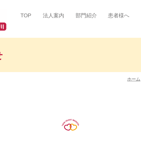
TOP
法人案内
部門紹介
患者様へ
法人理念
総合診療部門
患者様の声
ツインハート在宅クリニ
在宅緩和ケアセンター
医療費について
ック
蒲田
せ
在宅リハビリテーション
掲示事項／各種加算
ツインハート在宅クリニ
センター
るご案内
ック
品川
ホーム
在宅認知症センター
よくある質問/お問
ツインハート在宅クリニ
ック
自由が丘
在宅救急センター
ツインハート在宅クリニ
訪問看護部門
ック
二子玉川
訪問リハビリテーション
スタッフ紹介
部門