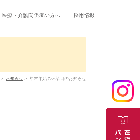
医療・介護関係者の方へ
採用情報
診療の流れ
新規患者ご依頼（申込）
書＜PDF＞
に係
新規患者ご依頼（申込）
＜WEBフォーム＞
>
お知らせ
>
年末年始の休診日のお知らせ
合せ
医療費について
よくある質問/お問合せ