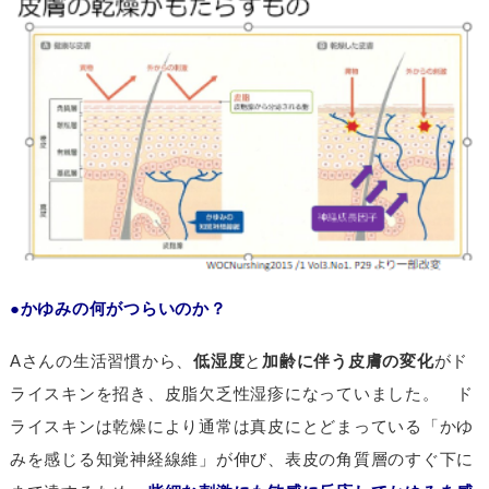
●かゆみの何がつらいのか？
Aさんの生活習慣から、
低湿度
と
加齢に伴う皮膚の変化
がド
ライスキンを招き、皮脂欠乏性湿疹になっていました。 ド
ライスキンは乾燥により通常は真皮にとどまっている「かゆ
みを感じる知覚神経線維」が伸び、表皮の角質層のすぐ下に