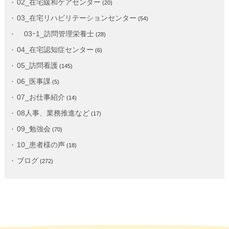
02_在宅緩和ケアセンター
(20)
03_在宅リハビリテーションセンター
(54)
03ｰ1_訪問管理栄養士
(28)
04_在宅認知症センター
(6)
05_訪問看護
(145)
06_医事課
(5)
07_お仕事紹介
(14)
08人事、業務推進など
(17)
09_勉強会
(70)
10_患者様の声
(18)
ブログ
(272)