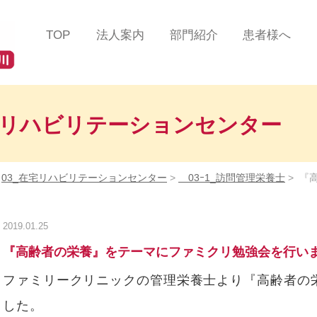
TOP
法人案内
部門紹介
患者様へ
法人理念
総合診療部門
患者様の声
ツインハート在宅クリニ
在宅緩和ケアセンター
医療費について
ック
蒲田
宅リハビリテーションセンター
在宅リハビリテーション
掲示事項／各種加算
ツインハート在宅クリニ
センター
るご案内
ック
品川
>
03_在宅リハビリテーションセンター
>
03ｰ1_訪問管理栄養士
>
『
在宅認知症センター
よくある質問/お問
ツインハート在宅クリニ
ック
自由が丘
在宅救急センター
2019.01.25
ツインハート在宅クリニ
訪問看護部門
『高齢者の栄養』をテーマにファミクリ勉強会を行い
ック
二子玉川
訪問リハビリテーション
ファミリークリニックの管理栄養士より『高齢者の
スタッフ紹介
部門
した。