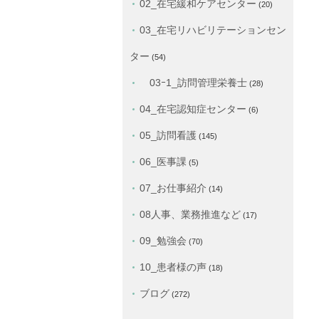
02_在宅緩和ケアセンター
(20)
03_在宅リハビリテーションセン
ター
(54)
03ｰ1_訪問管理栄養士
(28)
04_在宅認知症センター
(6)
05_訪問看護
(145)
06_医事課
(5)
07_お仕事紹介
(14)
08人事、業務推進など
(17)
09_勉強会
(70)
10_患者様の声
(18)
ブログ
(272)