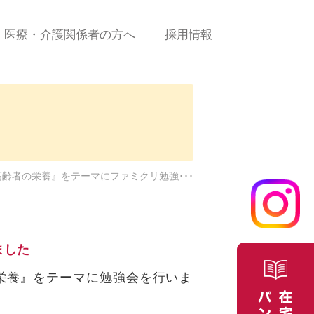
医療・介護関係者の方へ
採用情報
診療の流れ
新規患者ご依頼（申込）
書＜PDF＞
に係
新規患者ご依頼（申込）
＜WEBフォーム＞
高齢者の栄養』をテーマにファミクリ勉強･･･
合せ
医療費について
よくある質問/お問合せ
ました
栄養』をテーマに勉強会を行いま