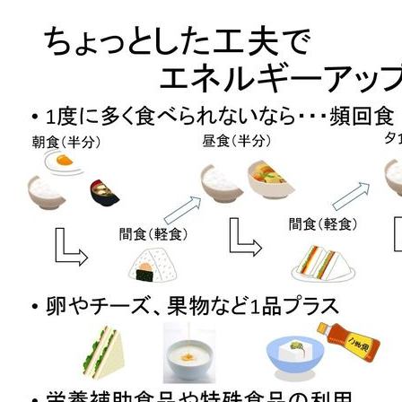
ブログ
訪問栄養部門
Instagram
患者様相談室
実績紹介／連携医療機関
臨床研究倫理審査委員会
意思決定支援に関する指
針
情報セキュリティ基本方
針
プライバシーポリシー