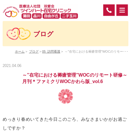
ブログ
ホーム
>
ブログ
>
05_訪問看護
>
～”在宅における褥瘡管理”WOCのリモー･･･
2021.04.06
～”在宅における褥瘡管理”WOCのリモート研修～
月刊＊ファミクリWOCかわら版_vol.6
めっきり春めいてきた今日このごろ、みなさまいかがお過ご
しですか？