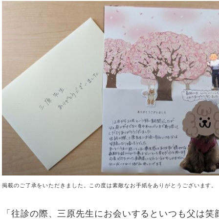
ブログ
訪問栄養部門
Instagram
患者様相談室
実績紹介／連携医療機関
臨床研究倫理審査委員会
意思決定支援に関する指
針
情報セキュリティ基本方
針
プライバシーポリシー
掲載のご了承をいただきました。この度は素敵なお手紙をありがとうございます。
「往診の際、三原先生にお会いするといつも父は笑