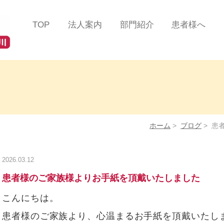
TOP
法人案内
部門紹介
患者様へ
法人理念
総合診療部門
患者様の声
ツインハート在宅クリニ
在宅緩和ケアセンター
医療費について
ック
蒲田
在宅リハビリテーション
掲示事項／各種加算
ツインハート在宅クリニ
センター
るご案内
ック
品川
ホーム
>
ブログ
>
患
在宅認知症センター
よくある質問/お問
ツインハート在宅クリニ
ック
自由が丘
在宅救急センター
2026.03.12
ツインハート在宅クリニ
訪問看護部門
患者様のご家族様よりお手紙を頂戴いたしました
ック
二子玉川
訪問リハビリテーション
こんにちは。
スタッフ紹介
部門
患者様のご家族より、心温まるお手紙を頂戴いたし