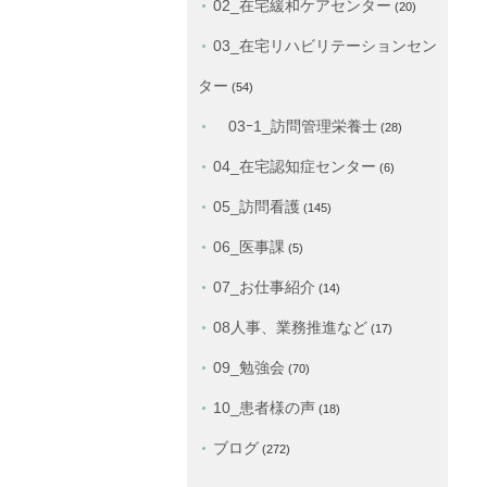
02_在宅緩和ケアセンター
(20)
03_在宅リハビリテーションセン
ター
(54)
03ｰ1_訪問管理栄養士
(28)
04_在宅認知症センター
(6)
05_訪問看護
(145)
06_医事課
(5)
07_お仕事紹介
(14)
08人事、業務推進など
(17)
09_勉強会
(70)
10_患者様の声
(18)
ブログ
(272)