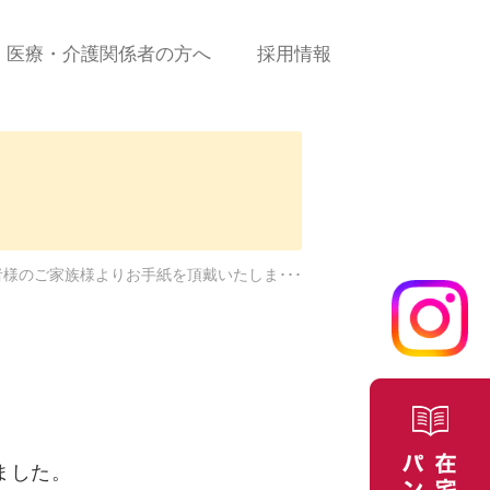
医療・介護関係者の方へ
採用情報
診療の流れ
新規患者ご依頼（申込）
書＜PDF＞
に係
新規患者ご依頼（申込）
＜WEBフォーム＞
者様のご家族様よりお手紙を頂戴いたしま･･･
合せ
医療費について
よくある質問/お問合せ
ました。