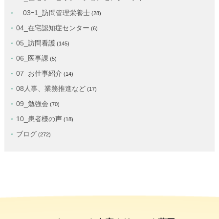
03ｰ1_訪問管理栄養士
(28)
04_在宅認知症センター
(6)
05_訪問看護
(145)
06_医事課
(5)
07_お仕事紹介
(14)
08人事、業務推進など
(17)
09_勉強会
(70)
10_患者様の声
(18)
ブログ
(272)