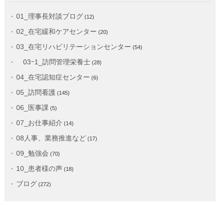
01_理事長対談ブログ
(12)
02_在宅緩和ケアセンター
(20)
03_在宅リハビリテーションセンター
(54)
03ｰ1_訪問管理栄養士
(28)
04_在宅認知症センター
(6)
05_訪問看護
(145)
06_医事課
(5)
07_お仕事紹介
(14)
08人事、業務推進など
(17)
09_勉強会
(70)
10_患者様の声
(18)
ブログ
(272)