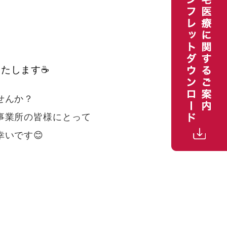
。
たします☕
せんか？
事業所の皆様にとって
いです😊