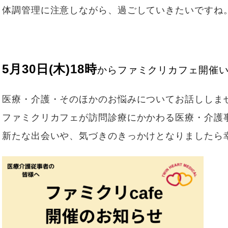
ブログ
訪問栄養部門
体調管理に注意しながら、過ごしていきたいですね
Instagram
患者様相談室
実績紹介／連携医療機関
臨床研究倫理審査委員会
5月30日(木)18時
からファミクリカフェ開催い
意思決定支援に関する指
針
医療・介護・そのほかのお悩みについてお話ししま
情報セキュリティ基本方
ファミクリカフェが訪問診療にかかわる医療・介護
針
新たな出会いや、気づきのきっかけとなりましたら幸
プライバシーポリシー