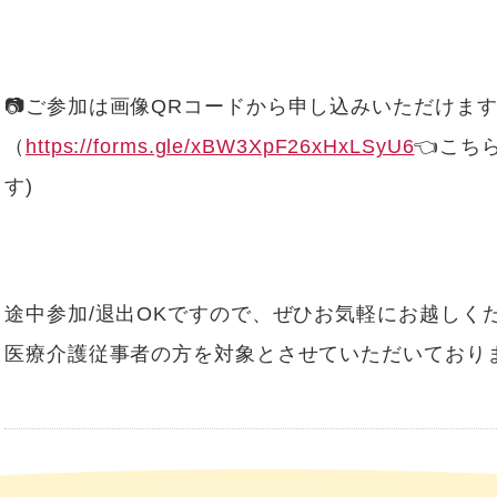
📷ご参加は画像QRコードから申し込みいただけ
（
https://forms.gle/xBW3XpF26xHxLSyU6
👈こち
す)
途中参加/退出OKですので、ぜひお気軽にお越しく
医療介護従事者の方を対象とさせていただいており