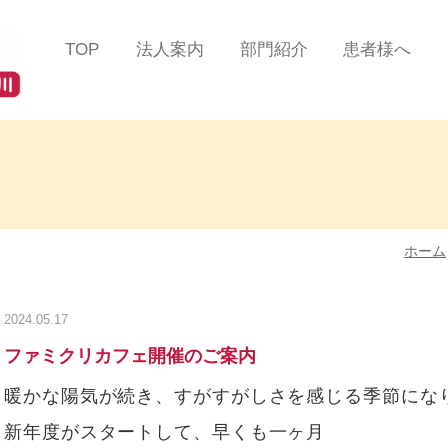
TOP
法人案内
部門紹介
患者様へ
法人理念
総合診療部門
患者様の声
ツインハート在宅クリニ
在宅緩和ケアセンター
医療費について
ック
蒲田
在宅リハビリテーション
掲示事項／各種加算
ツインハート在宅クリニ
センター
るご案内
ック
品川
ホーム
在宅認知症センター
よくある質問/お問
ツインハート在宅クリニ
ック
自由が丘
在宅救急センター
2024.05.17
ツインハート在宅クリニ
訪問看護部門
ファミクリカフェ開催のご案内
ック
二子玉川
訪問リハビリテーション
暖かな陽気が続き、すがすがしさを感じる季節になり
スタッフ紹介
部門
新年度がスタートして、早くも一ヶ月