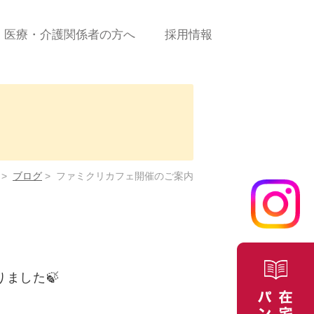
医療・介護関係者の方へ
採用情報
診療の流れ
新規患者ご依頼（申込）
書＜PDF＞
に係
新規患者ご依頼（申込）
＜WEBフォーム＞
>
ブログ
>
ファミクリカフェ開催のご案内
合せ
医療費について
よくある質問/お問合せ
ました🍃