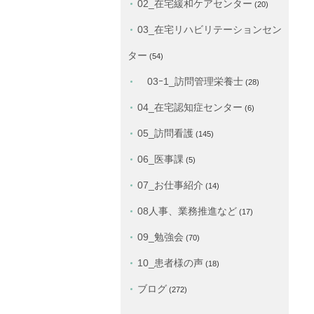
02_在宅緩和ケアセンター
(20)
03_在宅リハビリテーションセン
ター
(54)
03ｰ1_訪問管理栄養士
(28)
04_在宅認知症センター
(6)
05_訪問看護
(145)
06_医事課
(5)
07_お仕事紹介
(14)
08人事、業務推進など
(17)
09_勉強会
(70)
10_患者様の声
(18)
ブログ
(272)