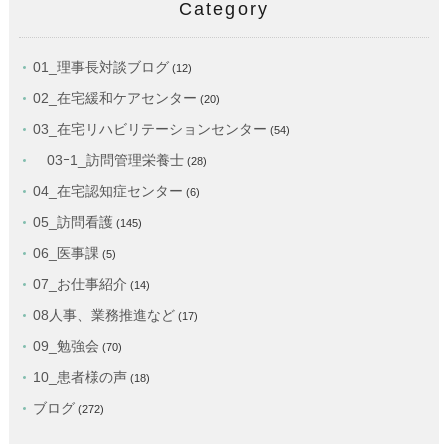
Category
01_理事長対談ブログ
(12)
02_在宅緩和ケアセンター
(20)
03_在宅リハビリテーションセンター
(54)
03ｰ1_訪問管理栄養士
(28)
04_在宅認知症センター
(6)
05_訪問看護
(145)
06_医事課
(5)
07_お仕事紹介
(14)
08人事、業務推進など
(17)
09_勉強会
(70)
10_患者様の声
(18)
ブログ
(272)