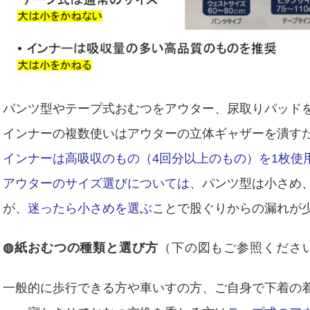
パンツ型やテープ式おむつをアウター、
尿取りパッド
インナーの複数使いはアウターの立体ギャザーを潰す
インナーは高吸収のもの（4回分以上のもの）
を1枚使
アウターのサイズ選びについては
、パンツ型は小さめ
が、
迷ったら小さめを選ぶ
ことで股ぐりからの漏れが
◍紙おむつの種類と選び方
（下の図もご参照くださ
一般的に歩行できる方や車いすの方、ご自身で下着の