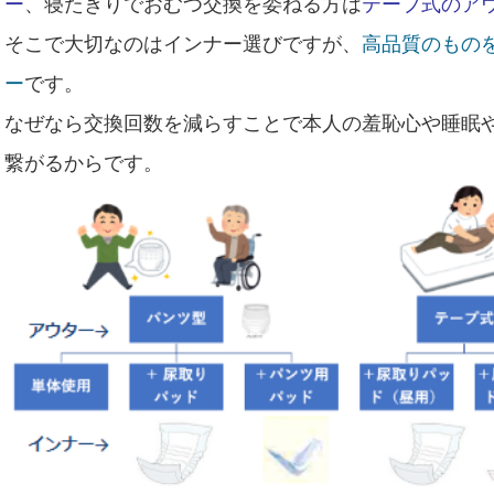
ー
、寝たきりでおむつ交換を委ねる方は
テープ式のア
そこで大切なのはインナー選びですが、
高品質のもの
ー
です。
なぜなら交換回数を減らすことで本人の羞恥心や睡眠
繋がるからです。