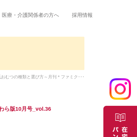
医療・介護関係者の方へ
採用情報
診療の流れ
新規患者ご依頼（申込）
書＜PDF＞
に係
新規患者ご依頼（申込）
＜WEBフォーム＞
紙おむつの種類と選び方～月刊＊ファミク･･･
合せ
医療費について
よくある質問/お問合せ
10月号_vol.36