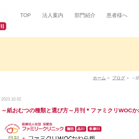
TOP
法人案内
部門紹介
患者様へ
法人理念
総合診療部門
患者様の声
ツインハート在宅クリニ
在宅緩和ケアセンター
医療費について
ック
蒲田
在宅リハビリテーション
掲示事項／各種加算
ツインハート在宅クリニ
センター
るご案内
ック
品川
ホーム
>
ブログ
>
～
在宅認知症センター
よくある質問/お問
ツインハート在宅クリニ
ック
自由が丘
在宅救急センター
2023.10.02
ツインハート在宅クリニ
訪問看護部門
～紙おむつの種類と選び方～月刊＊ファミクリWOCかわら版
ック
二子玉川
訪問リハビリテーション
スタッフ紹介
部門