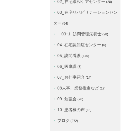
02_在宅緩和ケアセンター
(20)
03_在宅リハビリテーションセン
ター
(54)
03ｰ1_訪問管理栄養士
(28)
04_在宅認知症センター
(6)
05_訪問看護
(145)
06_医事課
(5)
07_お仕事紹介
(14)
08人事、業務推進など
(17)
09_勉強会
(70)
10_患者様の声
(18)
ブログ
(272)