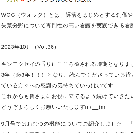
ブログ
訪問栄養部門
WOC（ウォック）とは、褥瘡をはじめとする創傷
Instagram
患者様相談室
失禁分野について専門性の高い看護を実践できる看
実績紹介／連携医療機関
臨床研究倫理審査委員会
意思決定支援に関する指
2023年10月（Vol.36）
針
キンモクセイの香りにこころ癒される時期となりまし
情報セキュリティ基本方
針
3年（㊗3年！！）となり、読んでくださっている皆
プライバシーポリシー
ている方々への感謝の気持ちでいっぱいです。
これからも皆さまにお役に立てるよう続けていきた
どうぞよろしくお願いいたしますm(__)m
9月号ではおむつの機能についてご紹介しました。