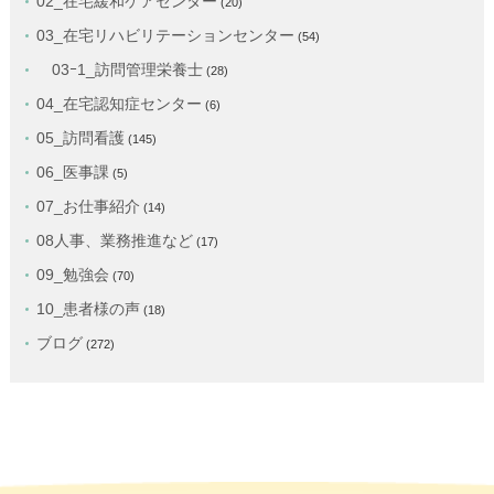
02_在宅緩和ケアセンター
(20)
03_在宅リハビリテーションセンター
(54)
03ｰ1_訪問管理栄養士
(28)
04_在宅認知症センター
(6)
05_訪問看護
(145)
06_医事課
(5)
07_お仕事紹介
(14)
08人事、業務推進など
(17)
09_勉強会
(70)
10_患者様の声
(18)
ブログ
(272)