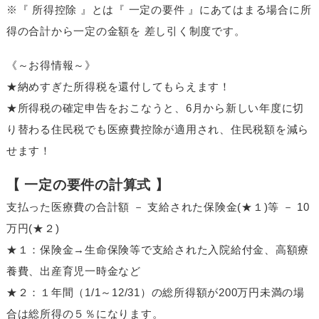
※『 所得控除 』とは『 一定の要件 』にあてはまる場合に所
得の合計から一定の金額を 差し引く制度です。
《～お得情報～》
★納めすぎた所得税を還付してもらえます！
★所得税の確定申告をおこなうと、6月から新しい年度に切
り替わる住民税でも医療費控除が適用され、住民税額を減ら
せます！
【 一定の要件の計算式 】
支払った医療費の合計額 － 支給された保険金(★１)等 － 10
万円(★２)
★１：保険金→生命保険等で支給された入院給付金、高額療
養費、出産育児一時金など
★２：１年間（1/1～12/31）の総所得額が200万円未満の場
合は総所得の５％になります。