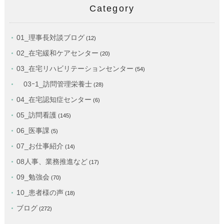
Category
01_理事長対談ブログ
(12)
02_在宅緩和ケアセンター
(20)
03_在宅リハビリテーションセンター
(54)
03ｰ1_訪問管理栄養士
(28)
04_在宅認知症センター
(6)
05_訪問看護
(145)
06_医事課
(5)
07_お仕事紹介
(14)
08人事、業務推進など
(17)
09_勉強会
(70)
10_患者様の声
(18)
ブログ
(272)